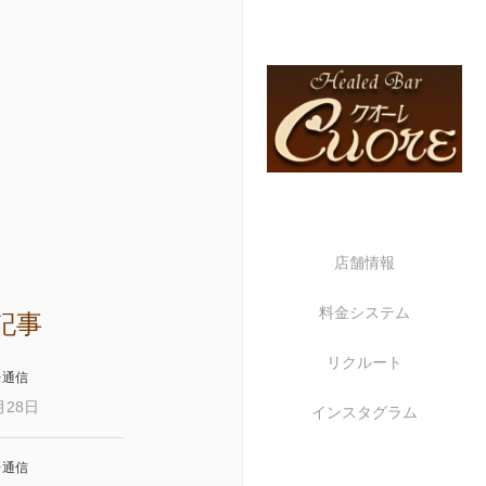
店舗情報
料金システム
記事
リクルート
レ通信
月28日
インスタグラム
レ通信