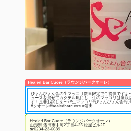
Healed Bar Cuore（ラウンジバークオーレ）
ぴょんぴょん舎の生マッコリ数量限定でご提供ですよ
ュースを混ぜてカクテル風にも…生のマッコリは量販
す！是非お試しを〜♪#生マッコリ#ぴょんぴょん舎#お
#クオーレ#healedbarcuore #酒田
Healed Bar Cuore（ラウンジバークオーレ）
山形県 酒田市中町2丁目4-25 松屋ビル2F
☎︎0234-23-6689