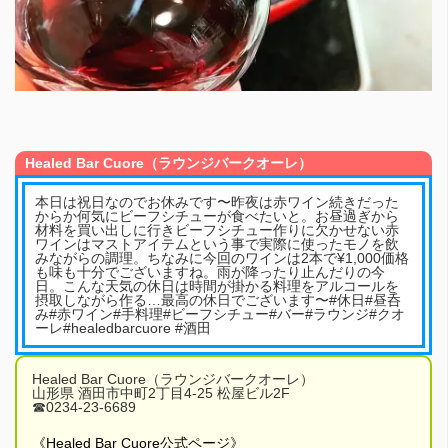
Healed Bar Cuore（ラウンジバークオーレ）
本日は祝日なのでお休みです〜昨夜は赤ワイン続きだった
からか何気にビーフシチューが食べたいと。お昼過ぎから
材料を買い出しに行きビーフシチュー作りに欠かせない赤
ワインはマストアイテムという事で実際に使ったモノを飲
みながらの調理。ちなみに今回のワインは2本で¥1,000価格
も味も十分でございますね。雨が降ったり止んだりの今
日。こんな天気の休日は時間が掛かる料理をアルコールを
摂取しながら作る…最高の休日でございます〜#休日#昼呑
み#赤ワイン#手料理#ビーフシチュー#バー#ラウンジ#クオ
ーレ#healedbarcuore #酒田
Healed Bar Cuore（ラウンジバークオーレ）
山形県 酒田市中町2丁目4-25 松屋ビル2F
☎︎0234-23-6689
《Healed Bar Cuore公式ページ》