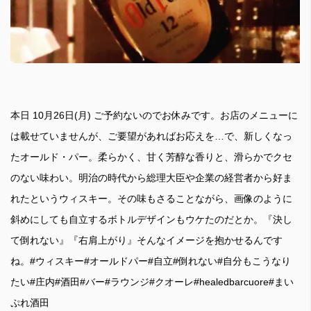
本日 10月26日(月) ご予約ないのでお休みです。お店のメニューに
は載せていませんが、ご要望があればお応えを…で、新しくなっ
たオールド・パー。柔らかく、甘く芳醇な香りと、滑らかでクセ
のない味わい。明治の時代から総理大臣や企業の経営者から好ま
れたというウィスキー。その味もさることながら、画像のように
斜めにしても自立するボトルデザインもウケたのだとか。『決し
て倒れない』『右肩上がり』そんなイメージを抱かせるんです
ね。#ウィスキー#オールドパー#自立#倒れない#自分もこうなり
たい#庄内#酒田#バー#ラウンジ#クオーレ#healedbarcuore#まい
ぷれ酒田