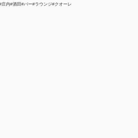
庄内#酒田#バー#ラウンジ#クオーレ