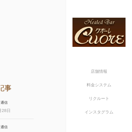
店舗情報
料金システム
記事
リクルート
レ通信
月28日
インスタグラム
レ通信