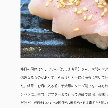
昨日の同伴は久しぶりの【だるま寿司】さん。大間のマ
燻製なるものがあって、きゅうりと一緒に海苔に巻いて
た。結果、お店に入る前に芋焼酎のソーダ割りを３杯も
ンパンに…挙句、アフターまで行って泥酔で帰宅。美味し
だけど…#美味しいもの#同伴#お寿司#だるま寿司#大間の