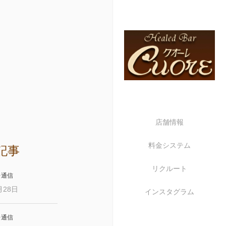
店舗情報
料金システム
記事
リクルート
レ通信
月28日
インスタグラム
レ通信