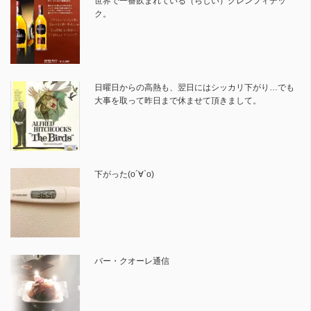
世界で一番飲まれている（らしい）グレンフィデッ
ク。
日曜日からの高熱も、翌日にはシッカリ下がり…でも
大事を取って昨日まで休ませて頂きまして。
下がった(о´∀`о)
バー・クオーレ通信