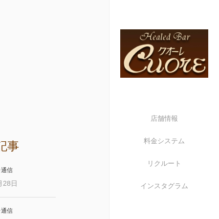
店舗情報
料金システム
記事
リクルート
レ通信
月28日
インスタグラム
レ通信