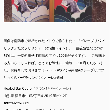
画像は南陽市で栽培されたブドウで作られた・ 『グレープリパブ
リック』社のフリザンテ（発泡性ワイン）。・亜硫酸塩などの添
加物は、一切使用せず南陽のブドウ100%だそうです。・ご興味あ
る方いらっしゃれば、どうぞお気軽にご連絡・ご来店くださいま
せ。お待ちしておりますよ〜♪・・#ワイン#南陽#グレープリパブ
リック#バー#ラウンジ#クオーレ#酒田
Healed Bar Cuore（ラウンジバークオーレ）
山形県 酒田市中町2丁目4-25 松屋ビル2F
☎︎0234-23-6689