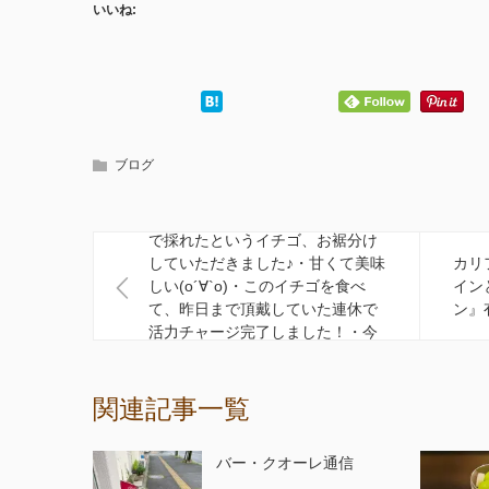
いいね:
ブログ
酒田の老舗『えん』のママさん宅
で採れたというイチゴ、お裾分け
していただきました♪・甘くて美味
カリ
しい(о´∀`о)・このイチゴを食べ
イン
て、昨日まで頂戴していた連休で
ン』
活力チャージ完了しました！・今
日から、また頑張れます。
関連記事一覧
バー・クオーレ通信