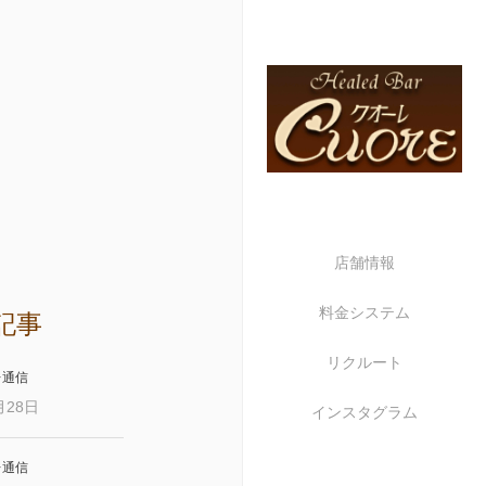
店舗情報
料金システム
記事
リクルート
レ通信
月28日
インスタグラム
レ通信