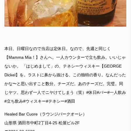
本日、日曜日なので当店は定休日。なので、先週と同じく
【Mamma Mia！】さんへ。一人カウンターで立ち飲み。いいじゃ
ないか。 「はじめまして」の、テネシーウィスキー【GEORGE
Dickel】を。ラストに鼻から抜ける、この独特の香り。なんだった
かな〜と思い出すこと数分。チーズだ。あのチーズだ。完璧。同
じヤツ。思わず一人でニヤけてしまう（笑）#休日#バー#一人飲み
#立ち飲み#ウィスキー#テネシー#酒田
Healed Bar Cuore（ラウンジバークオーレ）
山形県 酒田市中町2丁目4-25 松屋ビル2F