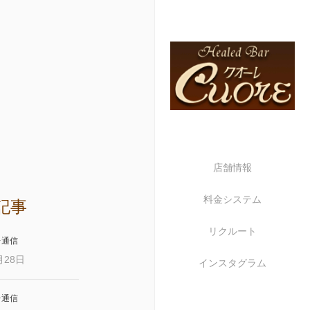
店舗情報
料金システム
記事
リクルート
レ通信
月28日
インスタグラム
レ通信