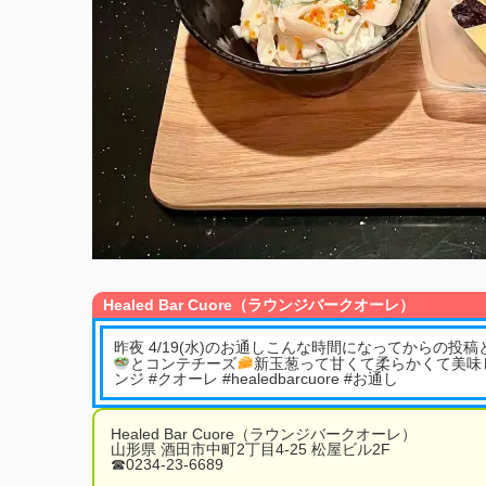
Healed Bar Cuore（ラウンジバークオーレ）
昨夜 4/19(水)のお通しこんな時間になってからの
とコンテチーズ
新玉葱って甘くて柔らかくて美味し
ンジ #クオーレ #healedbarcuore #お通し
Healed Bar Cuore（ラウンジバークオーレ）
山形県 酒田市中町2丁目4-25 松屋ビル2F
☎︎0234-23-6689