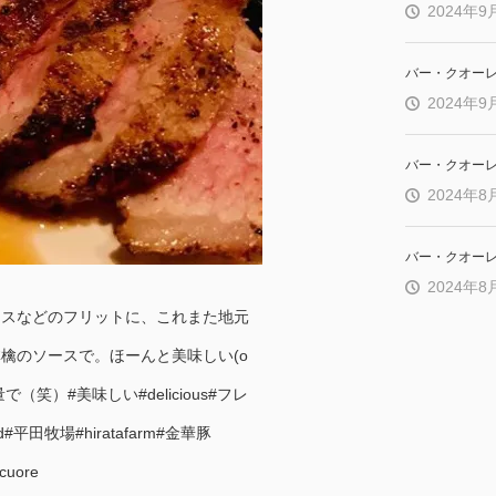
2024年9
バー・クオー
2024年9
バー・クオー
2024年8
バー・クオー
2024年8
キスなどのフリットに、これまた地元
檎のソースで。ほーんと美味しい(о
笑）#美味しい#delicious#フレ
nd#平田牧場#hiratafarm#金華豚
cuore