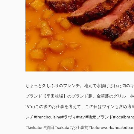
ちょっと久しぶりのフレンチ。地元で水揚げされた旬の
ブランド【平田牧場】のブランド豚、金華豚のグリル・林
´∀`о)この後のお仕事を考えて、この日はワインも含め適量で（
ンチ#frenchcuisine#ラヴィ#ravi#地元ブランド#localbra
#kinkaton#酒田#sakata#お仕事前#beforework#healedbar