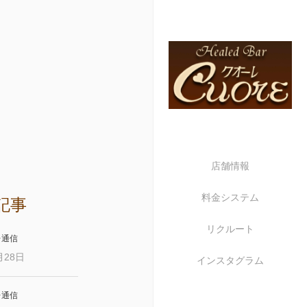
店舗情報
料金システム
記事
リクルート
レ通信
月28日
インスタグラム
レ通信