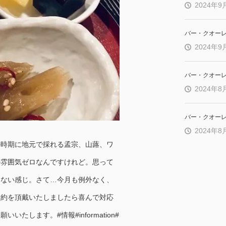
2024年9
バー・クオー
2024年9
バー・クオー
2024年8
バー・クオー
2024年8
の時期に地元で採れる孟宗、山蕗、ワ
の雰囲気ゼロなんですけれど。思って
くない感じ。さて…今月も例外なく、
予約を頂戴いたしましたら喜んで対応
します。#情報#information#