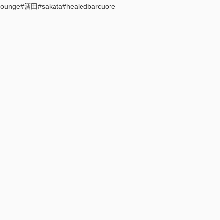
nge#酒田#sakata#healedbarcuore