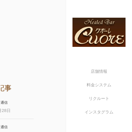
店舗情報
料金システム
記事
リクルート
レ通信
月28日
インスタグラム
レ通信