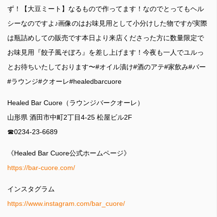
ず！【大豆ミート】なるもので作ってます！なのでとってもヘル
シーなのですよ♪画像のはお味見用として小分けした物ですが実際
は瓶詰めしての販売です本日より来店くださった方に数量限定で
お味見用『餃子風そぼろ』を差し上げます！今夜も一人でユルっ
とお待ちいたしております〜#オイル漬け#酒のアテ#家飲み#バー
#ラウンジ#クオーレ#healedbarcuore
Healed Bar Cuore（ラウンジバークオーレ）
山形県 酒田市中町2丁目4-25 松屋ビル2F
☎︎0234-23-6689
《Healed Bar Cuore公式ホームページ》
https://bar-cuore.com/
インスタグラム
https://www.instagram.com/bar_cuore/