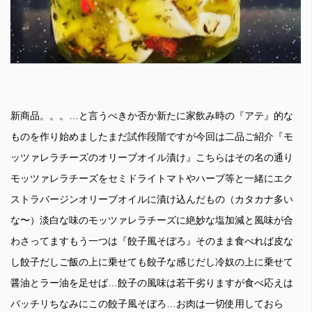
新商品。。。…と言うべきか否か新たに家飲み時の『アテ』的な
ものを作り始めましたまだ試作段階ですが今回は二品ご紹介『モ
ッツァレラチーズのオリーブオイル漬け』こちらはその名の通り
モッツァレラチーズをセミドライトマトやハーブ等と一緒にエク
ストラバージンオリーブオイルに漬け込んだもの（カタカナ多い
な〜）淡白な味のモッツァレラチーズに絶妙な塩加減と風味が合
わさってますもう一つは『餃子風そぼろ』そのまま食べれば皮な
し餃子だしご飯の上に乗せても餃子な感じだし冷奴の上に乗せて
醤油とラー油を足せば…餃子の風味は若干劣りますが食べ応えは
バッチリちなみにこの餃子風そぼろ…お肉は一切使用しておら