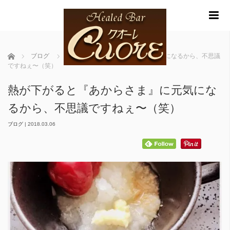
m
ホーム
ブログ
熱が下がると『あからさま』に元気になるから、不思議
ですねぇ〜（笑）
熱が下がると『あからさま』に元気にな
るから、不思議ですねぇ〜（笑）
ブログ
|
2018.03.06