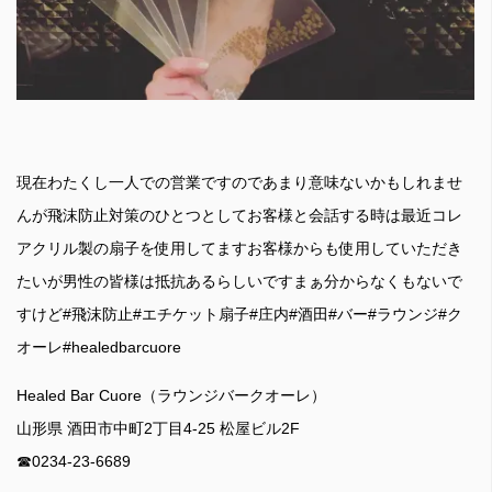
現在わたくし一人での営業ですのであまり意味ないかもしれませ
んが飛沫防止対策のひとつとしてお客様と会話する時は最近コレ
アクリル製の扇子を使用してますお客様からも使用していただき
たいが男性の皆様は抵抗あるらしいですまぁ分からなくもないで
すけど#飛沫防止#エチケット扇子#庄内#酒田#バー#ラウンジ#ク
オーレ#healedbarcuore
Healed Bar Cuore（ラウンジバークオーレ）
山形県 酒田市中町2丁目4-25 松屋ビル2F
☎︎0234-23-6689