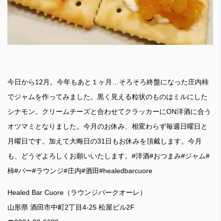
今日から12月。今年もあと１ヶ月…そろそろ終盤になった庄内柿
でジャムを作ってみました。黒く見える粒状のものはミルにした
シナモン。クリームチーズと合わせてクラッカーにON洋酒に合う
オツマミとなりました。今月のお休み、相変わらず毎週日曜日と
月曜日です。加えて大晦日の31日もお休みを頂戴します。今月
も、どうぞよろしくお願いいたします。#洋酒#おつまみ#ジャム#
柿#バー#ラウンジ#庄内#酒田#healedbarcuore
Healed Bar Cuore（ラウンジバークオーレ）
山形県 酒田市中町2丁目4-25 松屋ビル2F