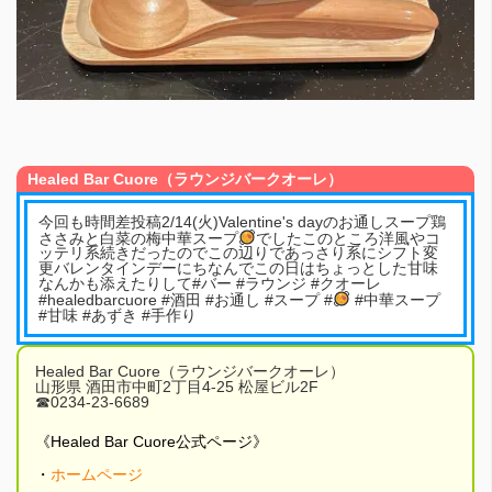
Healed Bar Cuore（ラウンジバークオーレ）
今回も時間差投稿2/14(火)Valentine's dayのお通しスープ鶏
ささみと白菜の梅中華スープ
でしたこのところ洋風やコ
ッテリ系続きだったのでこの辺りであっさり系にシフト変
更バレンタインデーにちなんでこの日はちょっとした甘味
なんかも添えたりして#バー #ラウンジ #クオーレ
#healedbarcuore #酒田 #お通し #スープ #
#中華スープ
#甘味 #あずき #手作り
Healed Bar Cuore（ラウンジバークオーレ）
山形県 酒田市中町2丁目4-25 松屋ビル2F
☎︎0234-23-6689
《Healed Bar Cuore公式ページ》
・
ホームページ