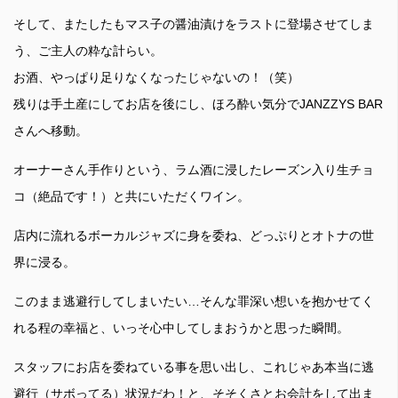
そして、またしたもマス子の醤油漬けをラストに登場させてしま
う、ご主人の粋な計らい。
お酒、やっぱり足りなくなったじゃないの！（笑）
残りは手土産にしてお店を後にし、ほろ酔い気分でJANZZYS BAR
さんへ移動。
オーナーさん手作りという、ラム酒に浸したレーズン入り生チョ
コ（絶品です！）と共にいただくワイン。
店内に流れるボーカルジャズに身を委ね、どっぷりとオトナの世
界に浸る。
このまま逃避行してしまいたい…そんな罪深い想いを抱かせてく
れる程の幸福と、いっそ心中してしまおうかと思った瞬間。
スタッフにお店を委ねている事を思い出し、これじゃあ本当に逃
避行（サボってる）状況だわ！と、そそくさとお会計をして出ま