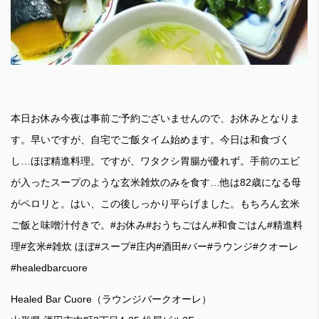
本日お休み今夜は事前ご予約ございませんので、お休みとなりま
す。早いですが、自宅でご飯タイム始めます。今日は和食づく
し…ほぼ精進料理。ですが、ワタクシ胃腸が優れず。手前のエビ
が入ったスープのような玄米雑炊のみを食す…他は82歳になる母
がペロリと。はい、この後しっかり平らげました。もちろん玄米
ご飯と味噌汁付きで。#お休み#おうちごはん#和食ごはん#精進料
理#玄米#雑炊 ほぼ#スープ#庄内#酒田#バー#ラウンジ#クオーレ
#healedbarcuore
Healed Bar Cuore（ラウンジバークオーレ）