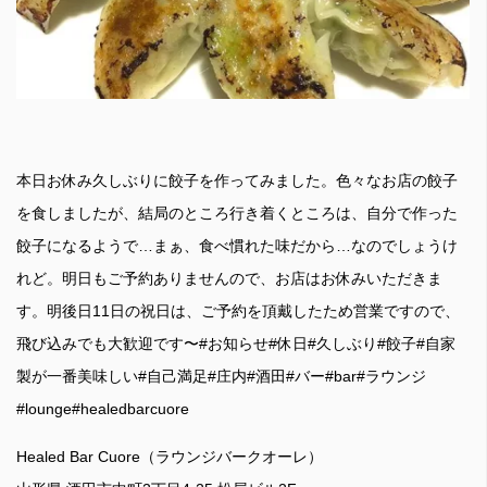
本日お休み久しぶりに餃子を作ってみました。色々なお店の餃子
を食しましたが、結局のところ行き着くところは、自分で作った
餃子になるようで…まぁ、食べ慣れた味だから…なのでしょうけ
れど。明日もご予約ありませんので、お店はお休みいただきま
す。明後日11日の祝日は、ご予約を頂戴したため営業ですので、
飛び込みでも大歓迎です〜#お知らせ#休日#久しぶり#餃子#自家
製が一番美味しい#自己満足#庄内#酒田#バー#bar#ラウンジ
#lounge#healedbarcuore
Healed Bar Cuore（ラウンジバークオーレ）