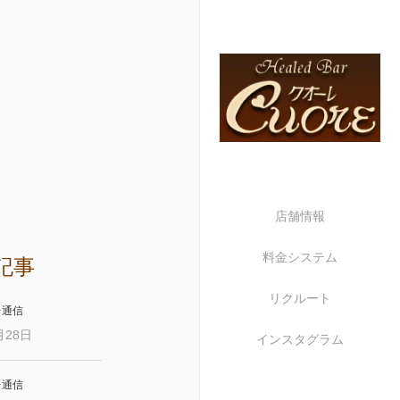
店舗情報
料金システム
記事
リクルート
レ通信
月28日
インスタグラム
レ通信