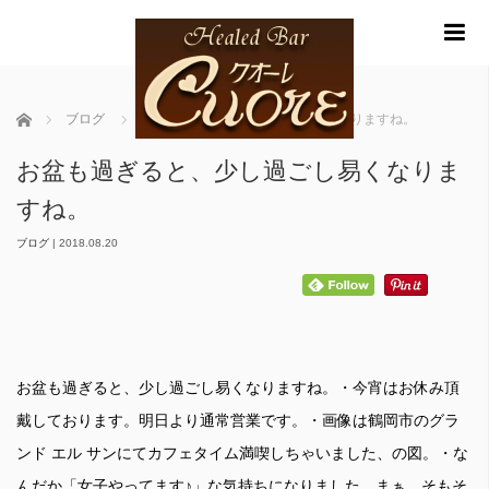
m
ホーム
ブログ
お盆も過ぎると、少し過ごし易くなりますね。
お盆も過ぎると、少し過ごし易くなりま
すね。
ブログ
|
2018.08.20
お盆も過ぎると、少し過ごし易くなりますね。・今宵はお休み頂
戴しております。明日より通常営業です。・画像は鶴岡市のグラ
ンド エル サンにてカフェタイム満喫しちゃいました、の図。・な
んだか「女子やってます♪」な気持ちになりました。まぁ、そもそ