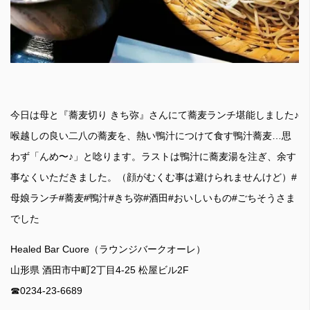
今日は母と『蕎麦切り きち弥』さんにて蕎麦ランチ堪能しました♪
喉越しの良い二八の蕎麦を、熱い鴨汁につけて食す鴨汁蕎麦…思
わず「んめ〜♪」と唸ります。ラストは鴨汁に蕎麦湯を注ぎ、余す
事なくいただきました。（顔がむくむ事は避けられませんけど）#
母娘ランチ#蕎麦#鴨汁#きち弥#酒田#おいしいもの#ごちそうさま
でした
Healed Bar Cuore（ラウンジバークオーレ）
山形県 酒田市中町2丁目4-25 松屋ビル2F
☎︎0234-23-6689