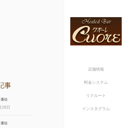
店舗情報
料金システム
記事
リクルート
レ通信
月28日
インスタグラム
レ通信