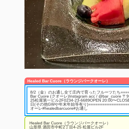
Healed Bar Cuore（ラウンジバークオーレ）
8/2（金）のお通し全て庄内で育ったフルーツたち=========
Bar Cuore (クオーレ)Instagram acc / @bar_cuo
25松屋第一ビル2F️0234-23-6689OPEN 20:00〜CL
日(その他GWや年末年始等有り)================
オーレ#healedbarcuore#お通し
Healed Bar Cuore（ラウンジバークオーレ）
山形県 酒田市中町2丁目4-25 松屋ビル2F