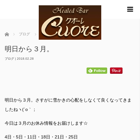
m
ホーム
ブログ
明日から３月。
明日から３月。
ブログ
|
2018.02.28
明日から３月。さすがに雪かきの心配をしなくて良くなってきま
したねヽ(´o｀；
今日は３月のお休み情報をお届けします☆
4日・5日・11日・18日・21日・25日