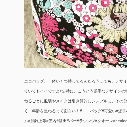
エコバッグ、一体いくつ持ってるんだろう…でも、デザ
ていてもイイですよね♪特に、こういう派手なデザインの
ねるごとに服装やメイクは引き算的にシンプルに、その
く…年齢を重ねるって面白い！#エコバッグ#可愛い#派手
ム#加齢上等#庄内#酒田#バー#ラウンジ#クオーレ#healedba