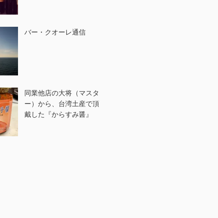
バー・クオーレ通信
同業他店の大将（マスタ
ー）から、台湾土産で頂
戴した『からすみ醤』