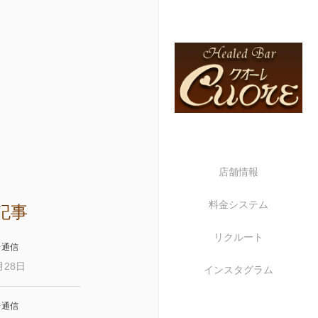
店舗情報
料金システム
記事
リクルート
レ通信
月28日
インスタグラム
レ通信