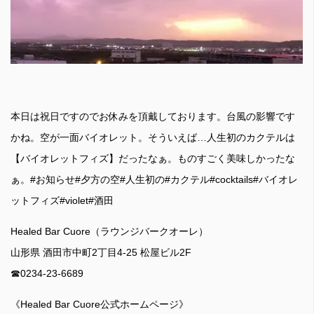
本日は祝日ですのでお休みを頂戴しております。台風の影響です
かね。空が一面バイオレット。そういえば…人生初のカクテルは
【バイオレットフィズ】だったなぁ。ものすごく美味しかったな
ぁ。#お知らせ#夕方の空#人生初の#カクテル#cocktails#バイオレ
ットフィズ#violet#酒田
Healed Bar Cuore（ラウンジバークオーレ）
山形県 酒田市中町2丁目4-25 松屋ビル2F
☎︎0234-23-6689
《Healed Bar Cuore公式ホームページ》