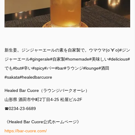
新生姜。ジンジャーエールの素を自家製で。ウマウマ(о´∀`о)#ジン
ジャーエール#gingerale#自家製#homemade#美味しい#delicious#
でも#but#辛い#spicy#バー#bar#ラウンジ#lounge#酒田
#sakata#healedbarcuore
Healed Bar Cuore（ラウンジバークオーレ）
山形県 酒田市中町2丁目4-25 松屋ビル2F
☎︎0234-23-6689
《Healed Bar Cuore公式ホームページ》
https://bar-cuore.com/