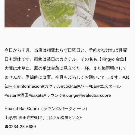
今日から７月。当店は相変わらず日曜日と、予約がなければ月曜
日も定休です。画像は某日のカクテル、その名も【Kingyo 金魚】
大葉は水草に、鷹の爪は金魚に見立てた一杯。まだ梅雨明けして
ませんが、季節的には夏。今月もよろしくお願いいたします。#お
知らせ#informacion#カクテル#cocktail#バー#bar#エスタール
#estar!#酒田#sakata#ラウンジ#lounge#healedbarcuore
Healed Bar Cuore（ラウンジバークオーレ）
山形県 酒田市中町2丁目4-25 松屋ビル2F
☎︎0234-23-6689