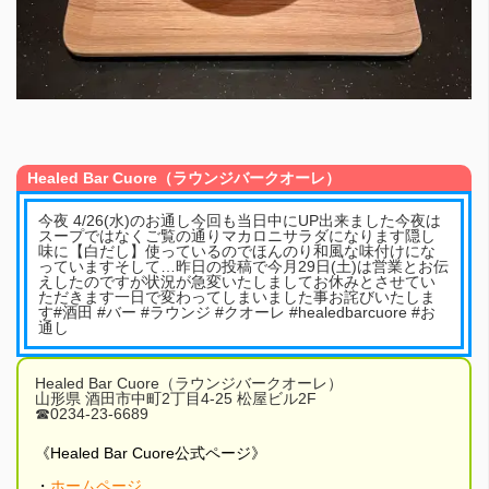
Healed Bar Cuore（ラウンジバークオーレ）
今夜 4/26(水)のお通し今回も当日中にUP出来ました今夜は
スープではなくご覧の通りマカロニサラダになります隠し
味に【白だし】使っているのでほんのり和風な味付けにな
っていますそして…昨日の投稿で今月29日(土)は営業とお伝
えしたのですが状況が急変いたしましてお休みとさせてい
ただきます一日で変わってしまいました事お詫びいたしま
す#酒田 #バー #ラウンジ #クオーレ #healedbarcuore #お
通し
Healed Bar Cuore（ラウンジバークオーレ）
山形県 酒田市中町2丁目4-25 松屋ビル2F
☎︎0234-23-6689
《Healed Bar Cuore公式ページ》
・
ホームページ