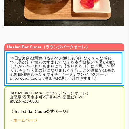
Healed Bar Cuore（ラウンジバークオーレ）
本日3/3(金)は雛祭りなのでお通しも何となくそんな感じ
で…菜の花と海老のすまし汁なぞを本当は蛤のお吸い物に
したかったけれどあまりにも【ありきたり】にも思えて彩
りも考えたら菜の花になりましたでも…この画像では海老
も紅白蒲鉾も色がイマイチ#バー #ラウンジ #クオーレ
#healedbarcuore #酒田 #お通し #汁物 #すまし汁
Healed Bar Cuore（ラウンジバークオーレ）
山形県 酒田市中町2丁目4-25 松屋ビル2F
☎︎0234-23-6689
《Healed Bar Cuore公式ページ》
・
ホームページ