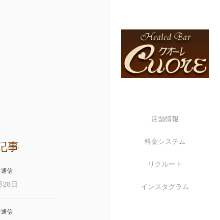
店舗情報
料金システム
記事
リクルート
レ通信
月28日
インスタグラム
レ通信