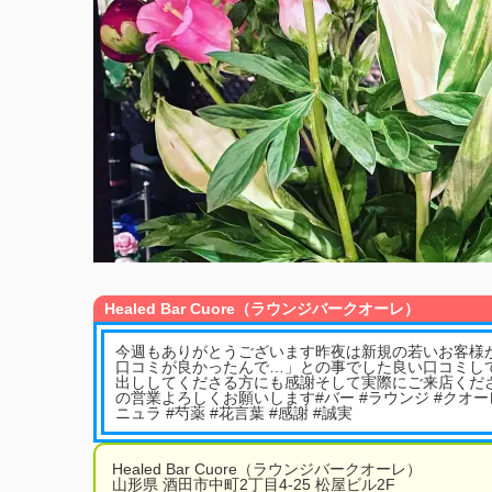
Healed Bar Cuore（ラウンジバークオーレ）
今週もありがとうございます昨夜は新規の若いお客様
口コミが良かったんで…」との事でした良い口コミし
出ししてくださる方にも感謝そして実際にご来店くだ
の営業よろしくお願いします#バー #ラウンジ #クオーレ #he
ニュラ #芍薬 #花言葉 #感謝 #誠実
Healed Bar Cuore（ラウンジバークオーレ）
山形県 酒田市中町2丁目4-25 松屋ビル2F