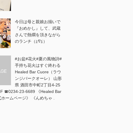
今日は母と親娘お揃いで
『おめかし』して、武蔵
さんで熱燗を頂きながら
のランチ（≧∇≦）
#お盆#花火#夏の風物詩#
手持ち花火はすぐ終わる
Healed Bar Cuore（ラウ
ンジバークオーレ） 山形
県 酒田市中町2丁目4-25
☎︎0234-23-6689 《Healed Bar
公式ホームページ》 《んめちゃ .