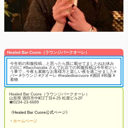
Healed Bar Cuore（ラウンジバークオーレ）
今年初の和服投稿…と思ったら既に載せてましたねお休み
の日に #Bacchanalia さんでお店での和服投稿は今年初とい
う事で…今夜も素敵なお客様方と楽しい夜を過ごせました#
バー #ラウンジ #クオーレ #healedbarcuore #酒田 #和服 #
着物
Healed Bar Cuore（ラウンジバークオーレ）
山形県 酒田市中町2丁目4-25 松屋ビル2F
☎︎0234-23-6689
《Healed Bar Cuore公式ページ》
・
ホームページ