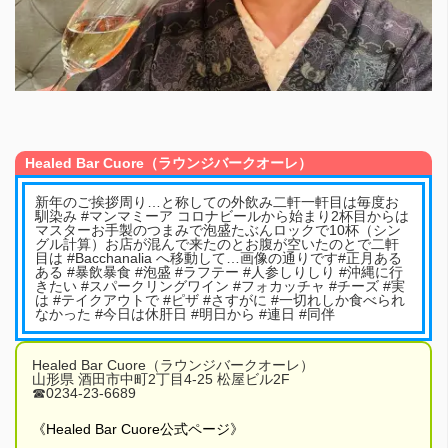
Healed Bar Cuore（ラウンジバークオーレ）
新年のご挨拶周り…と称しての外飲み二軒一軒目は毎度お
馴染み #マンマミーア コロナビールから始まり2杯目からは
マスターお手製のつまみで泡盛たぶんロックで10杯（シン
グル計算）お店が混んで来たのとお腹が空いたのとで二軒
目は #Bacchanalia へ移動して…画像の通りです#正月ある
ある #暴飲暴食 #泡盛 #ラフテー #人参しりしり #沖縄に行
きたい #スパークリングワイン #フォカッチャ #チーズ #実
は #テイクアウトで #ピザ #さすがに #一切れしか食べられ
なかった #今日は休肝日 #明日から #連日 #同伴
Healed Bar Cuore（ラウンジバークオーレ）
山形県 酒田市中町2丁目4-25 松屋ビル2F
☎︎0234-23-6689
《Healed Bar Cuore公式ページ》