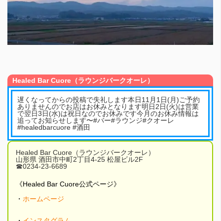
Healed Bar Cuore（ラウンジバークオーレ）
遅くなってからの投稿で失礼します本日11月1日(月)ご予約
ありませんのでお店はお休みとなります明日2日(火)は営業
で翌日3日(水)は祝日なのでお休みです今月のお休み情報は
追ってお知らせします〜#バー#ラウンジ#クオーレ
#healedbarcuore #酒田
Healed Bar Cuore（ラウンジバークオーレ）
山形県 酒田市中町2丁目4-25 松屋ビル2F
☎︎0234-23-6689
《Healed Bar Cuore公式ページ》
・
ホームページ
・
インスタグラム