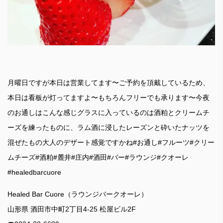
月曜日ですが本日は営業してます〜ご予約を頂戴しているため、
本日は看板が灯ってますよ〜もちろんフリーでも承ります〜今夜
のお通しはこんな感じグラスに入っているのは酒粕とクリームチ
ーズを練ったものに、ラム酒に浸したレーズンと砕いたナッツを
混ぜたもの大人のデザート感覚ですかね#お通し#フルーツ#クリー
ムチーズ#酒粕#麓井#庄内#酒田#バー#ラウンジ#クオーレ
#healedbarcuore
Healed Bar Cuore（ラウンジバークオーレ）
山形県 酒田市中町2丁目4-25 松屋ビル2F