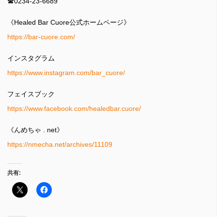
☎︎0234-23-6689
《Healed Bar Cuore公式ホームページ》
https://bar-cuore.com/
インスタグラム
https://www.instagram.com/bar_cuore/
フェイスブック
https://www.facebook.com/healedbar.cuore/
《んめちゃ . net》
https://nmecha.net/archives/11109
共有: