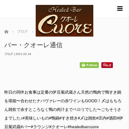
m
ホーム
ブログ
バー・クオーレ通信
バー・クオーレ通信
ブログ
|
2021.02.19
昨日の同伴お食事は定番の伊豆菊武蔵さん天然の鴨肉で鴨すき鍋
を堪能〜合わせたナパヴァレーの赤ワインもGOOD！〆はもちろ
ん雑炊で余すところなく鴨の肉汁までペロリでした〜ごちそうさ
までした♪#美味しいもの#鴨鍋#すき焼き#〆は雑炊#庄内#酒田#伊
豆菊武蔵#バー#ラウンジ#クオーレ#healedbarcuore